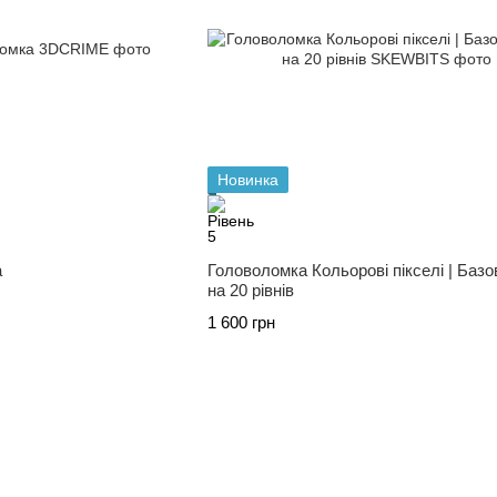
Новинка
а
Головоломка Кольорові пікселі | Базо
на 20 рівнів
1 600 грн