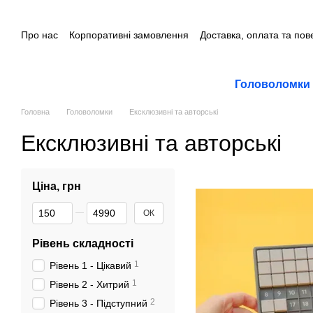
Перейти до основного контенту
Про нас
Корпоративні замовлення
Доставка, оплата та по
Контакти
Головоломки
Головна
Головоломки
Ексклюзивні та авторські
Ексклюзивні та авторські
Ціна, грн
Від Ціна, грн
До Ціна, грн
ОК
Рівень складності
1
Рівень 1 - Цікавий
1
Рівень 2 - Хитрий
2
Рівень 3 - Підступний