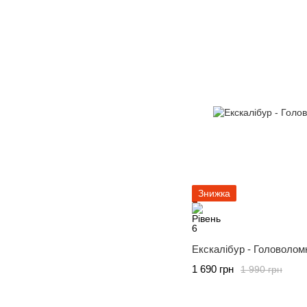
Знижка
Екскалібур - Головолом
1 690 грн
1 990 грн