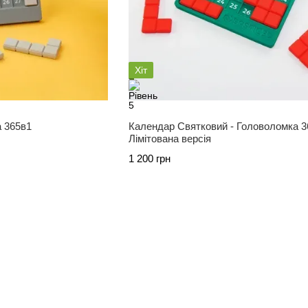
Хіт
а 365в1
Календар Святковий - Головоломка 3
Лімітована версія
1 200 грн