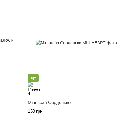
Хіт
Міні-пазл Серденько
150 грн