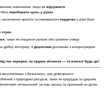
мінним помічником, якщо ви
відчуваєте
стійно
перебирати щось у руках
.
є нескінченно крутити та перевертати
сердечко
у різні боки.
 стрес
чок
, таких як клацання ручкою або гризіння олівця
ь дрібну моторику, а
дорослим
допоможе з концентрацією
під час перерви, на нудних мітингах — та взагалі будь-де!
и виготовляємо з безпечного, але довговічного
облений з природних ресурсів, таких як кукурудза та цукрова
безпечний, нетоксичний, не має запаху та приємний на дотик.