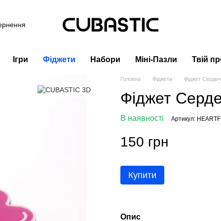
вернення
Ігри
Фіджети
Набори
Міні-Пазли
Твій пр
Головна
Фіджети
Фіджет Сердеч
Фіджет Серде
В наявності
Артикул: HEART
150 грн
Купити
Опис