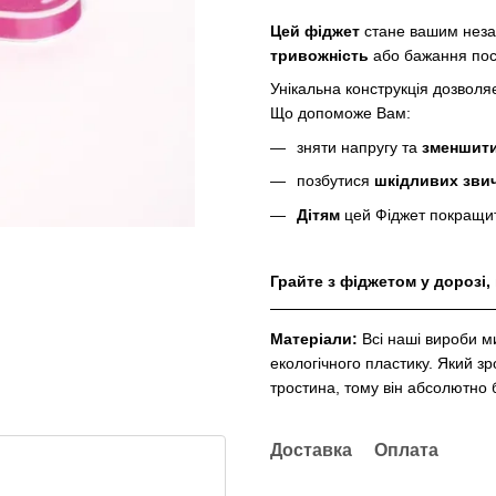
Цей фіджет
стане вашим неза
тривожність
або бажання по
Унікальна конструкція дозволя
Що допоможе Вам:
зняти напругу та
зменшити
позбутися
шкідливих зви
Дітям
цей Фіджет покращит
Грайте з фіджетом у дорозі, 
Матеріали:
Всі наші вироби м
екологічного пластику. Який зр
тростина, тому він абсолютно 
Доставка
Оплата