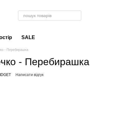
остір
SALE
ко - Перебирашка
чко - Перебирашка
FIDGET
Написати відгук