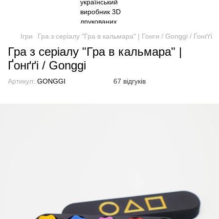
Ігри
Гра з серіалу "Гра в кальмара" | Гонги / Gonggi / Ґонґґі
Гра з серіалу "Гра в кальмара" |
Ґонґґі / Gonggi
Артикул:
GONGGI
67 відгуків