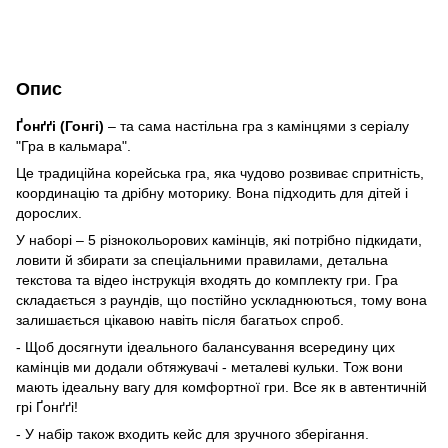
Опис
Ґонґґі (Гонгі)
– та сама настільна гра з камінцями з серіалу
"Гра в кальмара".
Це традиційна корейська гра, яка чудово розвиває спритність,
координацію та дрібну моторику. Вона підходить для дітей і
дорослих.
У наборі – 5 різнокольорових камінців, які потрібно підкидати,
ловити й збирати за спеціальними правилами, детальна
текстова та відео інструкція входять до комплекту гри. Гра
складається з раундів, що постійно ускладнюються, тому вона
залишається цікавою навіть після багатьох спроб.
- Щоб досягнути ідеального балансування всередину цих
камінців ми додали обтяжувачі - металеві кульки. Тож вони
мають ідеальну вагу для комфортної гри. Все як в автентичній
грі Ґонґґі!
- У набір також входить кейс для зручного зберігання.