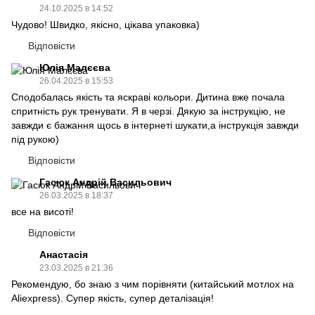
24.10.2025 в 14:52
Чудово! Швидко, якісно, цікава упаковка)
Відповісти
Юлія Малєєва
26.04.2025 в 15:53
Сподобалась якість та яскраві кольори. Дитина вже почала
спритність рук тренувати. Я в черзі. Дякую за інструкцію, не
завжди є бажання щось в інтернеті шукати,а інструкція завжди
під рукою)
Відповісти
Гасюк Андрій Васильович
26.03.2025 в 18:37
все на висоті!
Відповісти
Анастасія
23.03.2025 в 21:36
Рекомендую, бо знаю з чим порівняти (китайський мотлох на
Aliexpress). Супер якість, супер деталізація!