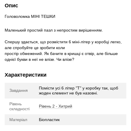
Опис
Головоломка МІНІ ТЕШКИ
Маленький простий пазл з непростим вирішенням.
Спершу здається, що розмістити 6 міні-літер у коробці легко,
але спробуйте це зробити коли
простір обмежений. Як бачите в кришці є отвір, але більше
однієї букви в неї не влізе. Чи влізе?
Характеристики
Помісти усі 6 літер "Т" у коробку так, щоб
Завдання
жоден єлемент не був назовні.
Рівень
Рівень 2 - Хитрий
складності
Матеріал
Біопластик