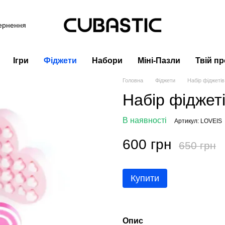
вернення
Ігри
Фіджети
Набори
Міні-Пазли
Твій пр
Головна
Фіджети
Набір фіджеті
Набір фіджет
В наявності
Артикул: LOVEIS
600 грн
650 грн
Купити
Опис