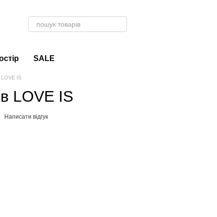
остір
SALE
в LOVE IS
ів LOVE IS
Написати відгук