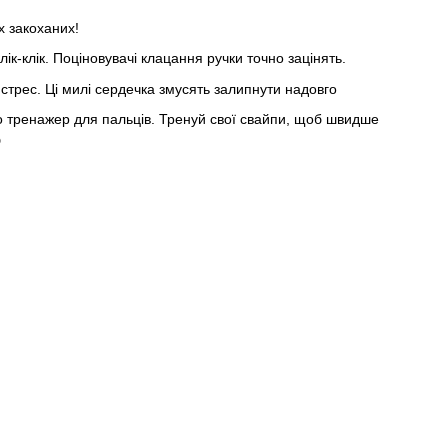
х закоханих!
клік-клік. Поціновувачі клацання ручки точно зацінять.
стрес. Ці милі сердечка змусять залипнути надовго
 тренажер для пальців. Тренуй свої свайпи, щоб швидше
