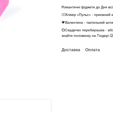
Романтичні фіджети до Дня всі
❤️‍🔥Клікер «Пульс» - приємний 
💗Валентина - тактильний анти
💞Сердечко перебирашка - або
знайти половинку на Тіндері.
Доставка
Оплата